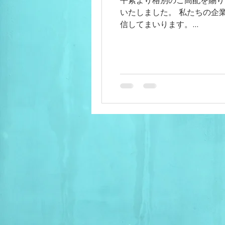
平素より格別のご高配を賜り、
いたしました。 私たちの企
信してまいります。...