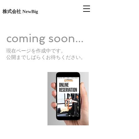
見出し h1
株式会社 NewBig
coming soon...
現在ページを作成中です。
公開までしばらくお待ちください。